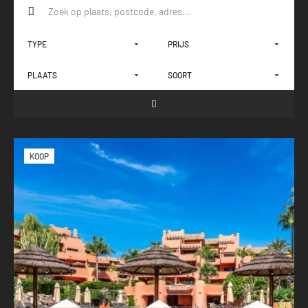
TYPE
PRIJS
PLAATS
SOORT
KOOP