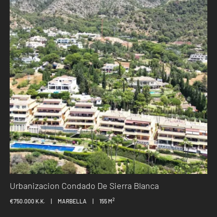
Urbanizacion Condado De Sierra Blanca
2
€750.000 K.K.
|
MARBELLA
|
155 M