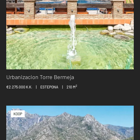
Urbanizacion Torre Bermeja
2
€2.275.000 K.K.
|
ESTEPONA
|
210 M
KOOP