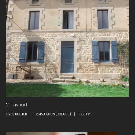
2 Lavaud
2
€265.000 K.K.
|
23150 AHUN (CREUSE)
|
1.150 M