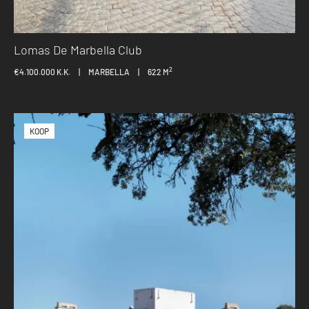
Lomas De Marbella Club
2
€4.100.000 K.K.
|
MARBELLA
|
622 M
KOOP