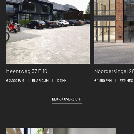
Meentweg 37 E 10
Noordersingel 26
2
€ 2.100 P/M
|
BLARICUM
|
123 M
€ 1.850 P/M
|
EEMNES
BEKIJK OVERZICHT