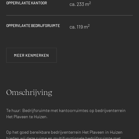
2
OPPERVLAKTE KANTOOR
ca. 233 m
2
OPPERVLAKTE BEDRIJFSRUIMTE
ca. 119 m
MEER KENMERKEN
Omschrijving
Te huur: Bedrijfsruimte met kantoorruimtes op bedrijventerrein
Het Plaveen te Huizen.
Op het goed bereikbare bedrijventerrein Het Plaveen in Huizen
bieden wij deze ruime en multifunctionele bedrijfsruimte met