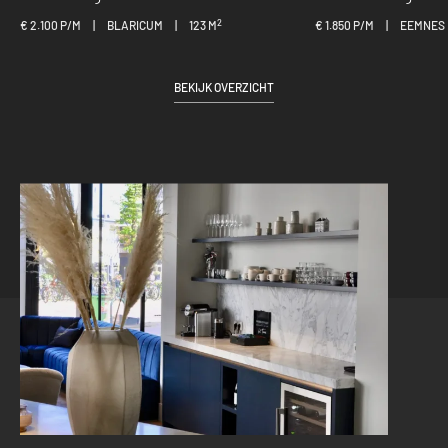
2
€ 2.100 P/M
|
BLARICUM
|
123 M
€ 1.850 P/M
|
EEMNES
BEKIJK OVERZICHT