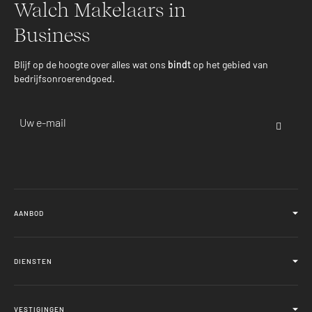
Walch Makelaars in
Business
Blijf op de hoogte over alles wat ons
bindt
op het gebied van
bedrijfsonroerendgoed.
Email-
adres
AANBOD
Bestaande bouw
DIENSTEN
Secret objects
Nieuwbouw
Verkoopbegeleiding
Huuraanbod
VESTIGINGEN