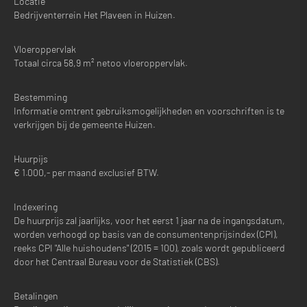
Locatie
Bedrijventerrein Het Plaveen in Huizen.
Vloeroppervlak
Totaal circa 58,9 m² netoo vloeroppervlak.
Bestemming
Informatie omtrent gebruiksmogelijkheden en voorschriften is te
verkrijgen bij de gemeente Huizen.
Huurpijs
€ 1.000,- per maand exclusief BTW.
Indexering
De huurprijs zal jaarlijks, voor het eerst 1 jaar na de ingangsdatum,
worden verhoogd op basis van de consumentenprijsindex (CPI),
reeks CPI "Alle huishoudens" (2015 = 100), zoals wordt gepubliceerd
door het Centraal Bureau voor de Statistiek (CBS).
Betalingen