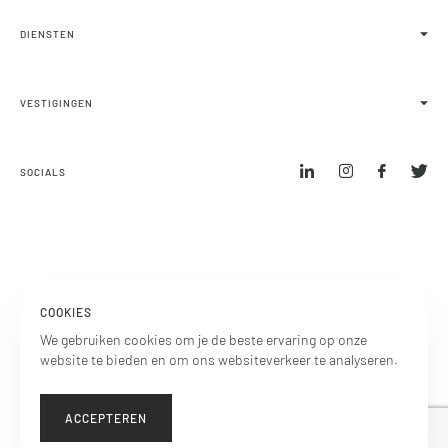
Bestaande bouw
DIENSTEN
Secret objects
Nieuwbouw
Verkoopbegeleiding
Huuraanbod
VESTIGINGEN
Aankoopbegeleiding
Bedrijfsonroerendgoed
Verhuur
Laren
Internationaal
Nieuwbouw
SOCIALS
Blaricum
Taxaties
Huizen
Bedrijfsmakelaardij
Bussum
Hilversum
Bedrijfsmakelaars
COOKIES
Ibiza
We gebruiken cookies om je de beste ervaring op onze
Marbella
website te bieden en om ons websiteverkeer te analyseren.
PRIVACY STATEMENT
ACCEPTEREN
COPYRIGHT © 2026 VOORMA EN WALCH