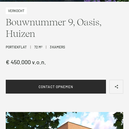
VERKOCHT
Bouwnummer 9, Oasis,
Huizen
PORTIEKFLAT
|
72 M
2
|
3 KAMERS
€ 450.000 v.o.n.
CONTACT OPNEMEN