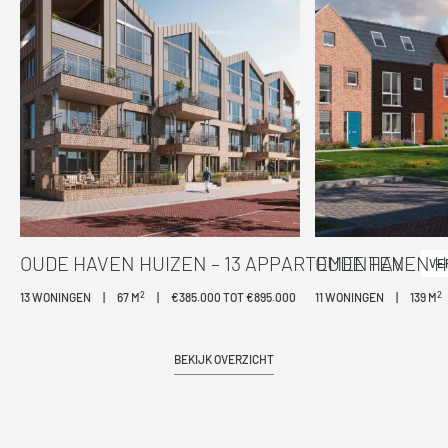
OUDE HAVEN HUIZEN – 13 APPARTEMENTEN
OUDE HAVEN H
VE
2
2
13 WONINGEN
|
67 M
|
€385.000 TOT €895.000
11 WONINGEN
|
139 M
BEKIJK OVERZICHT