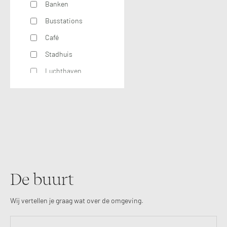
Banken
Busstations
Café
Stadhuis
Luchthaven
Metrostation
Musea
Parken
Parkeerplaats
Restaurant
Scholen
De buurt
Sportschool
Wij vertellen je graag wat over de omgeving.
Winkels
Tankstations