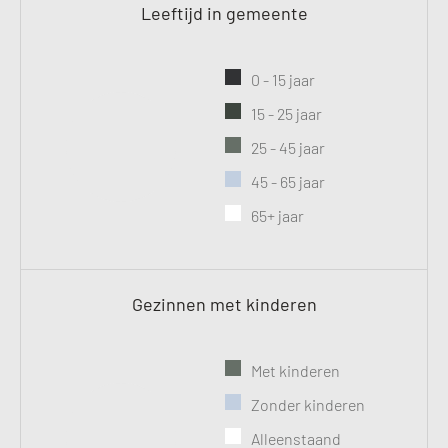
Leeftijd in gemeente
Taxistandplaats
Treinstation
0 - 15 jaar
Universiteit
15 - 25 jaar
Winkelcentrum
25 - 45 jaar
Ziekenhuis
45 - 65 jaar
65+ jaar
Gezinnen met kinderen
Met kinderen
Zonder kinderen
Alleenstaand