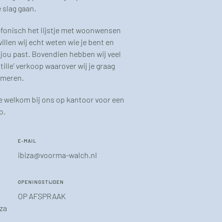
e slag gaan.
lefonisch het lijstje met woonwensen
illen wij echt weten wie je bent en
 jou past. Bovendien hebben wij veel
tille’ verkoop waarover wij je graag
rmeren.
e welkom bij ons op kantoor voor een
o.
E-MAIL
ibiza@voorma-walch.nl
OPENINGSTIJDEN
OP AFSPRAAK
iza