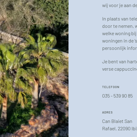
wij voor je aan d
In plaats van te
door te nemen, w
welke woning bij
woningen in de ‘s
persoonlijk info
Je bent van hart
verse cappuccin
TELEFOON
035 - 539 90 85
ADRES
Can Blaiet San
Rafael, 22090 Ib