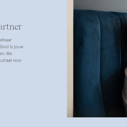
artner
 elkaar
Gooi is jouw
en. We
sultaat voor