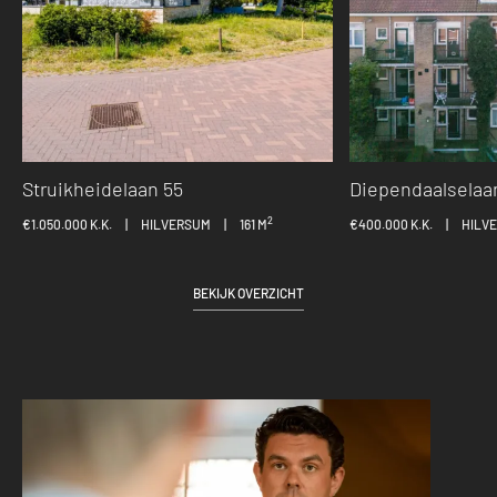
Struikheidelaan 55
Diependaalselaa
2
€1.050.000 K.K.
|
HILVERSUM
|
161 M
€400.000 K.K.
|
HILV
BEKIJK OVERZICHT