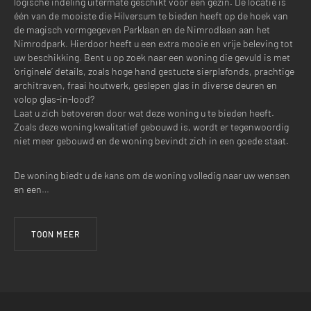
logische indeling uitermate geschikt voor een gezin. De locatie is
één van de mooiste die Hilversum te bieden heeft op de hoek van
2
de magisch vormgegeven Parklaan en de Nimrodlaan aan het
Nimrodpark. Hierdoor heeft u een extra mooie en vrije beleving tot
uw beschikking. Bent u op zoek naar een woning die gevuld is met
‘originele’ details, zoals hoge hand gestucte sierplafonds, prachtige
2
architraven, fraai houtwerk, geslepen glas in diverse deuren en
volop glas-in-lood?
Laat u zich betoveren door wat deze woning u te bieden heeft.
Zoals deze woning kwalitatief gebouwd is, wordt er tegenwoordig
3
niet meer gebouwd en de woning bevindt zich in een goede staat.
De woning biedt u de kans om de woning volledig naar uw wensen
en een…
TOON MEER