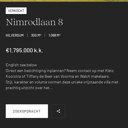
VERKOCHT
Nimrodlaan 8
HILVERSUM
|
300 M
2
|
1.068 M
2
€1.795.000 k.k.
English see below
Direct een bezichtiging inplannen? Neem contact op met Kleis
Kooistra of Tiffany de Beer van Voorma en Walch makelaars.
Stijl, karakter en volume vormen deze unieke vrijstaande villa met
prachtig uitzicht over het…
ZOEKOPDRACHT