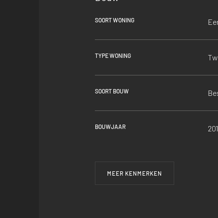
SOORT WONING
Ee
TYPE WONING
Tw
SOORT BOUW
Be
BOUWJAAR
20
MEER KENMERKEN