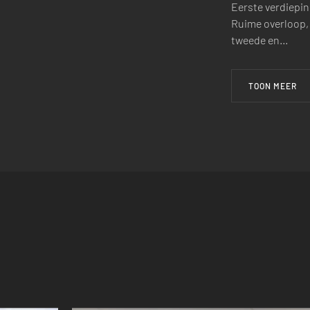
Eerste verdiepin
Ruime overloop,
tweede en…
TOON MEER
2
2
2