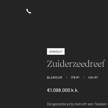
VERKOCHT
Zuiderzeedreef 
BLARICUM
|
179 M
2
|
434 M
2
€1.098.000 k.k.
De gestelde prijs betreft een "bieden v