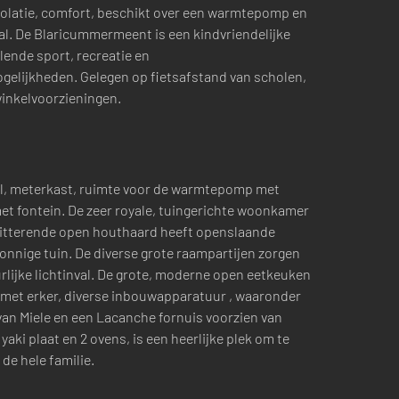
solatie, comfort, beschikt over een warmtepomp en
al. De Blaricummermeent is een kindvriendelijke
lende sport, recreatie en
elijkheden. Gelegen op fietsafstand van scholen,
winkelvoorzieningen.
al, meterkast, ruimte voor de warmtepomp met
 met fontein. De zeer royale, tuingerichte woonkamer
hitterende open houthaard heeft openslaande
onnige tuin. De diverse grote raampartijen zorgen
rlijke lichtinval. De grote, moderne open eetkeuken
 met erker, diverse inbouwapparatuur , waaronder
an Miele en een Lacanche fornuis voorzien van
yaki plaat en 2 ovens, is een heerlijke plek om te
e hele familie.