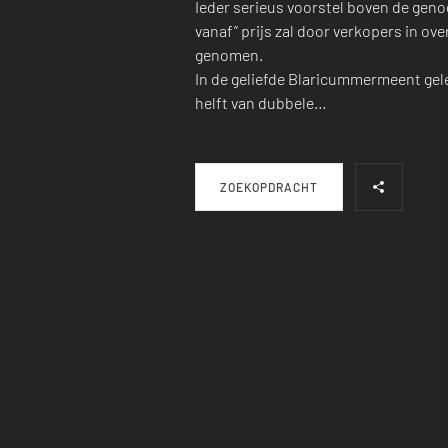
Ieder serieus voorstel boven de gen
vanaf” prijs zal door verkopers in o
genomen.
In de geliefde Blaricummermeent gel
helft van dubbele…
ZOEKOPDRACHT