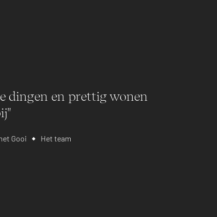
ele dingen en prettig wonen
ij"
het Gooi
Het team