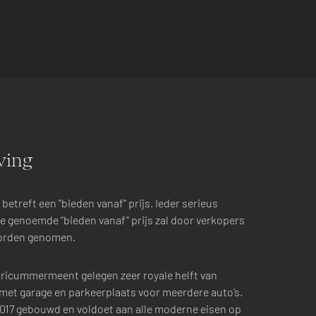
ving
 betreft een "bieden vanaf" prijs. Ieder serieus
e genoemde “bieden vanaf” prijs zal door verkopers
worden genomen.
laricummermeent gelegen zeer royale helft van
met garage en parkeerplaats voor meerdere auto’s.
2017 gebouwd en voldoet aan alle moderne eisen op