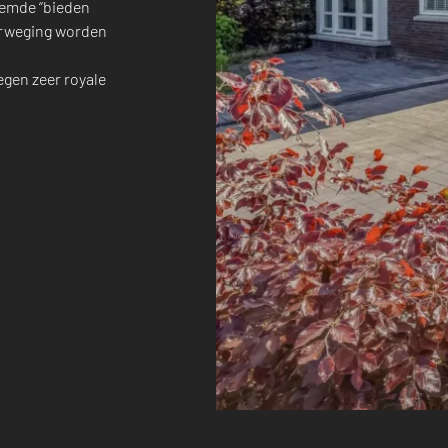
oemde “bieden
verweging worden
egen zeer royale