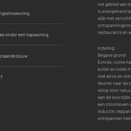
het gebied van i
is energieneutra
ngezinswoning
wijk met verschil
ontspanningsmog
restaurants en 
ee onder een kapwoning
Indeling:
Begane grond:
staande bouw
Entree, ruime h
boiler en toilet
met airco en sc
17
deuren naar de z
volop voor natuu
aan de voorzijde
een stoomoven v
inductie, teppan 
ontspannen met d