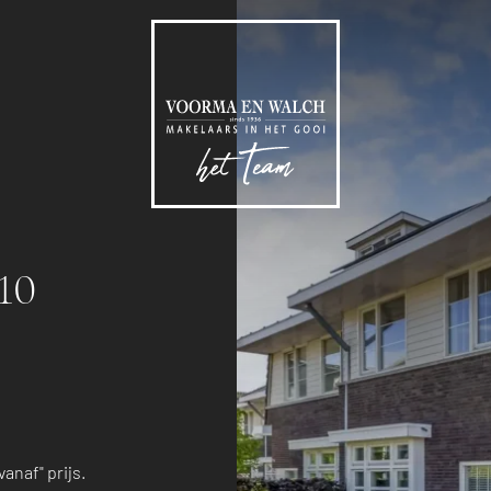
10
anaf" prijs.