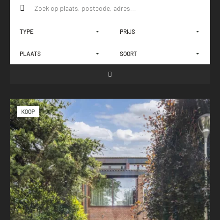
TYPE
PRIJS
PLAATS
SOORT
KOOP