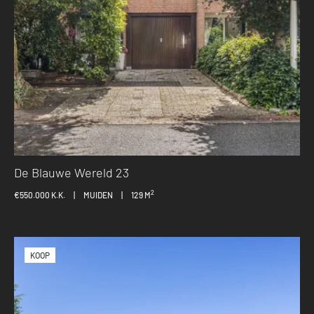
De Blauwe Wereld 23
2
€550.000 K.K.
|
MUIDEN
|
129 M
KOOP