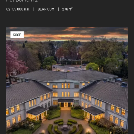
2
€2.195.000 K.K.
|
BLARICUM
|
276 M
KOOP