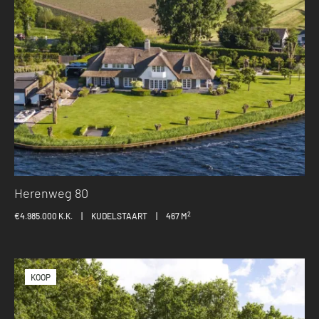
Herenweg 80
2
€4.985.000 K.K.
|
KUDELSTAART
|
467 M
KOOP